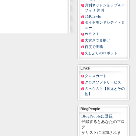
月刊ネットショップ＆ア
フィリ 休刊
TMCrawler
ダイヤモンドシティ・ミ
ュー
Ｗ５２Ｔ
大寅さつま揚げ
百度で沸騰
久しぶりのロボット
Links
クロスカート
クロスソフトサービス
のっらのら【育児とその
他】
BlogPeople
BlogPeopleに登録
登録するとあなたのブロ
グ
がリストに追加されま