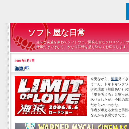
ソフト屋な日常
趣味と実益を兼ねてソフトウェア開発を営むクロスソフト
仕事だけではなく、かなり私情を盛り込んでお送りします
2006年6月9日
海猿
今更ながら、
海猿
見てき
うーん、ドキドキワクワ
伊沢環菜（加藤あい）の
「場を考えろ」と突っ込
ありましたが、今回の海
だからいいのかな。
作者が考える女性と男性
なんかも表現できてて、