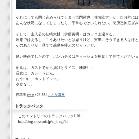
それにしても閉じ込められてしまう吉岡哲也（佐藤隆太）が、自分的には
あんな状況になってしまったら、平常心ではいられない。閉所恐怖症ぎみ
そして、主人公の仙崎大輔（伊藤英明）はカッコよ過ぎる。
理想ではあるし、こうありたいとは思うけど、実際にそうできる人はほと
そのあたりが、見てて感動を呼ぶのだろうけど。
良い映画でしたので、ハンカチ又はティッシュを用意して見てくださいｗ
朝食は、ガストでから揚げとライス、味噌汁。
昼食は、カレーうどん。
おやつに、ホットドック。
夕食なし。
投稿者
cross
: 23:55 |
こんな毎日
トラックバック
このエントリーのトラックバックURL:
http://blog.crosssoft.jp/tt_tb.cgi/75