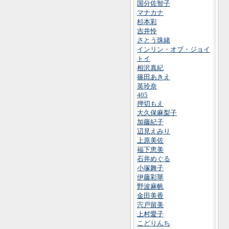
国分佐智子
マナカナ
杉本彩
吉井怜
さとう珠緒
インリン・オブ・ジョイ
トイ
相沢真紀
篠田あきえ
英玲奈
405
押切もえ
大久保麻梨子
加藤紀子
辺見えみり
上原美佐
福下恵美
石井めぐる
小塚舞子
伊藤彩華
野波麻帆
金田美香
宍戸留美
上村愛子
こどりんち