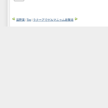
温野菜
|
Top
|
ラクーアでゲルマニゥム岩盤浴