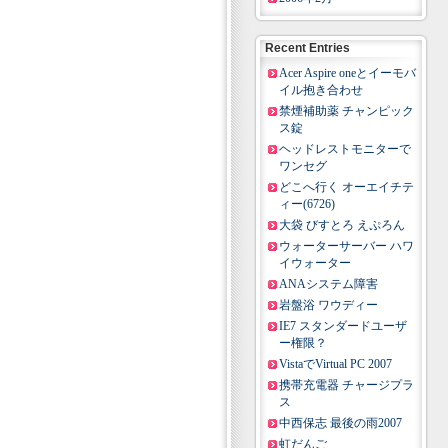
Recent Entries
Acer Aspire oneとイーモバ
イル抱き合わせ
禁煙補助薬 チャンピック
ス錠
ヘッドレストモニターで
ワンセグ
どこへ行く オーエイチテ
ィー(6726)
大袋 びすとろ えぷろん
ウォーターサーバー ハワ
イウォーター
ANAシステム障害
岩盤浴 ワウディー
IE7 スタンダードユーザ
ー権限？
VistaでVirtual PC 2007
携帯充電器 チャージプラ
ス
中西保志 最後の雨2007
虹だんご