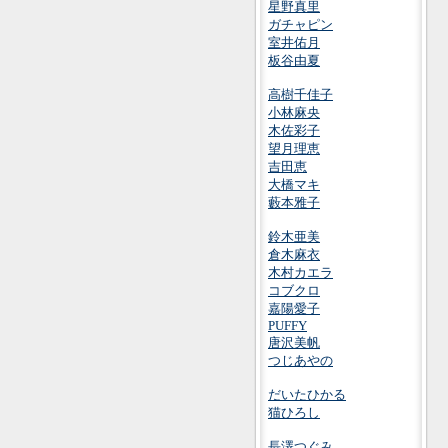
星野真里
ガチャピン
室井佑月
板谷由夏
高樹千佳子
小林麻央
木佐彩子
望月理恵
吉田恵
大橋マキ
藪本雅子
鈴木亜美
倉木麻衣
木村カエラ
コブクロ
嘉陽愛子
PUFFY
唐沢美帆
つじあやの
だいたひかる
猫ひろし
長澤つぐみ