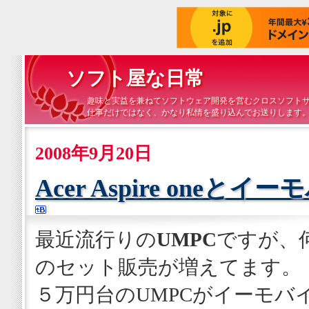
ソフト屋な日常
趣味と実益を兼ねてソフトウェア開発を営むクロスソフト
仕事だけではなく、かなり私情を盛り込んでお送りします
2008年9月20日
Acer Aspire one
最近流行りの
UMPC
ですが、
のセット販売が増えてます。
５万円台のUMPCがイーモバイ